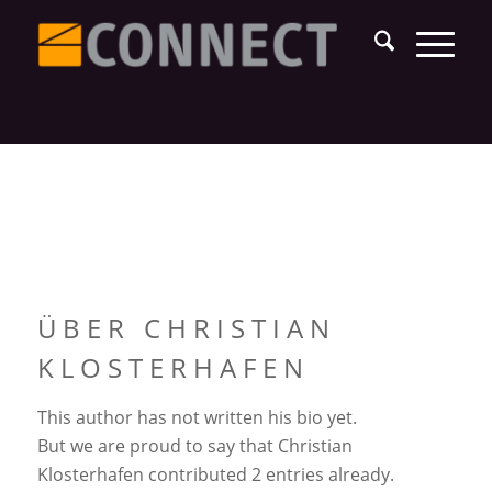
ÜBER
CHRISTIAN
KLOSTERHAFEN
This author has not written his bio yet.
But we are proud to say that
Christian
Klosterhafen
contributed 2 entries already.